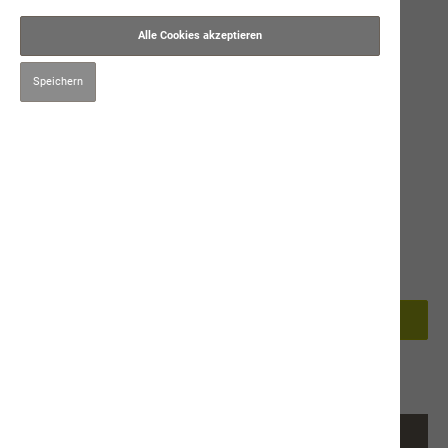
Alle Cookies akzeptieren
Speichern
39,00 CHF*
Preise inkl. MwSt. zzgl. Versandkosten
100g
250g
In den Warenkorb
Produktnummer:
9652
Beschreibung
Ergänzungsprodukt für Hunde und Katzen kühl und