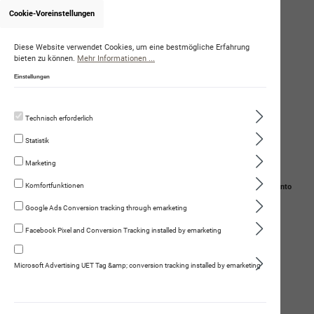
Cookie-Voreinstellungen
Onlineshop von NoëlleFueter
(Citydogs GmbH)
Diese Website verwendet Cookies, um eine bestmögliche Erfahrung
bieten zu können.
Mehr Informationen ...
Einstellungen
Technisch erforderlich
Statistik
Marketing
Komfortfunktionen
Navigation
Suche
Mein Konto
Google Ads Conversion tracking through emarketing
Warenkorb
Facebook Pixel and Conversion Tracking installed by emarketing
Petmare
Microsoft Advertising UET Tag &amp; conversion tracking installed by emarketing