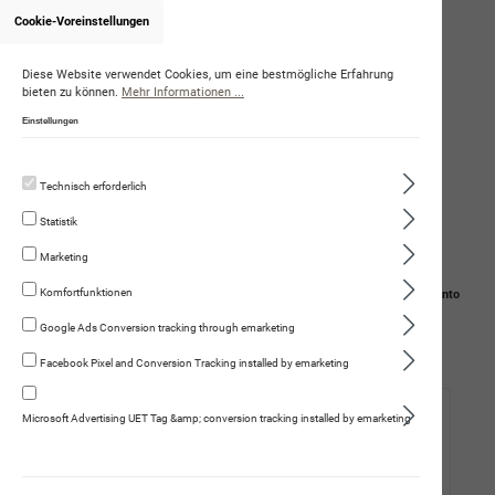
Cookie-Voreinstellungen
Onlineshop von NoëlleFueter
(Citydogs GmbH)
Diese Website verwendet Cookies, um eine bestmögliche Erfahrung
bieten zu können.
Mehr Informationen ...
Einstellungen
Technisch erforderlich
Statistik
Marketing
Komfortfunktionen
Navigation
Suche
Mein Konto
Google Ads Conversion tracking through emarketing
Warenkorb
Facebook Pixel and Conversion Tracking installed by emarketing
Hund
Microsoft Advertising UET Tag &amp; conversion tracking installed by emarketing
Katze