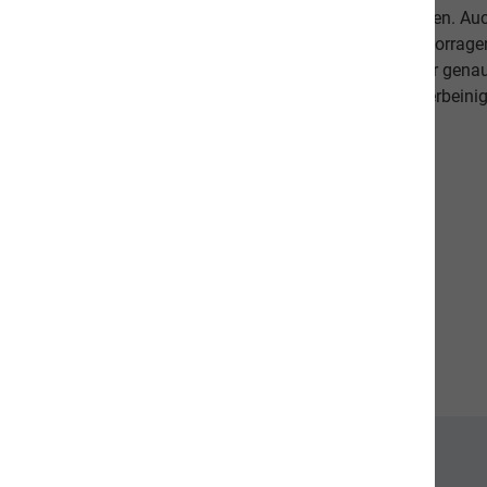
Lieblinge ausgewogen und abwechslungsreich ernähren. Auch 
darauf, dass es Ihnen persönlich gut geht. Unsere hervorr
beweisen dies. Als Schweizer Unternehmen kennen wir gena
Qualitätsansprüche unserer Kunden sowie unseren vierbeinig
diese in unseren Produkten um.
Unsere Communities