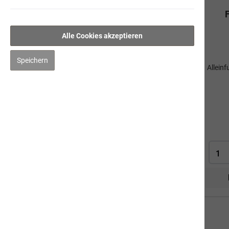
Pouletschlemmerwurst
Feinschmeckermenü
Alle Cookies akzeptieren
Gourmet-Geflügelwurst
Saftige Rinderwurst
Speichern
Allein
Fleischwurst mit Hirse
Sommerbrise
Ergänzungsprodukte
Kräuter
Pflege
Impfen & Entwurmen
Naturbernstein
Katze
Mensch