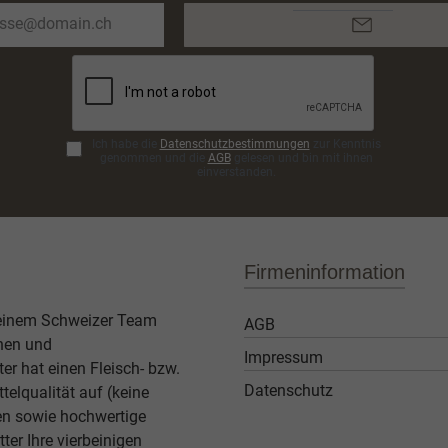
E-
Mail-
Adresse*
Ich habe die
Datenschutzbestimmungen
zur Kenntnis
genommen und die
AGB
gelesen und bin mit ihnen
einverstanden.
Firmeninformation
 einem Schweizer Team
AGB
then und
Impressum
er hat einen Fleisch- bzw.
Datenschutz
elqualität auf (keine
ben sowie hochwertige
ter Ihre vierbeinigen