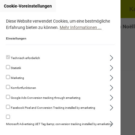
Cookie-Voreinstellungen
Home
Hund
K
Diese Website verwendet Cookies, um eine bestmögliche
Onlineshop von Noëll
Erfahrung bieten zu können.
Mehr Informationen ...
Einstellungen
Technisch erforderlich
Hund
Statistik
Trockennahrung
Marketing
Fleischmenüs
Komfortfunktionen
Kauartikel/Leckerli
Google Ads Conversion tracking through emarketing
Facebook Pixel and Conversion Tracking installed by emarketing
Schweizer Würste
Gourmet-Rinderwurst
Microsoft Advertising UET Tag &amp; conversion tracking installed by emarketing
Schweizer Alpenkräuter