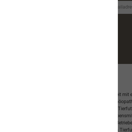
Über uns
Unsere hochwertige Tiernahrung ist in Zusammenarbeit mit
bestehend aus einer Tierärztin, Tierheilpraktikern, Homöopa
Ernährungsfachleuten entwickelt worden. Das leckere Tierfutt
Fischanteil von ca. 70% im Durchschnitt und weist Lebensmitt
Schlachtabfälle). Höchste Qualität aus kontrollierten Betrie
Beilagen sind der Garant, dass Sie mit unserem naVita Tierfut