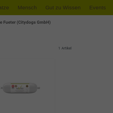
atze
Mensch
Gut zu Wissen
Events
e Fueter (Citydogs GmbH)
1
Artikel