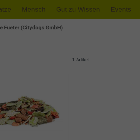
atze
Mensch
Gut zu Wissen
Events
e Fueter (Citydogs GmbH)
1
Artikel