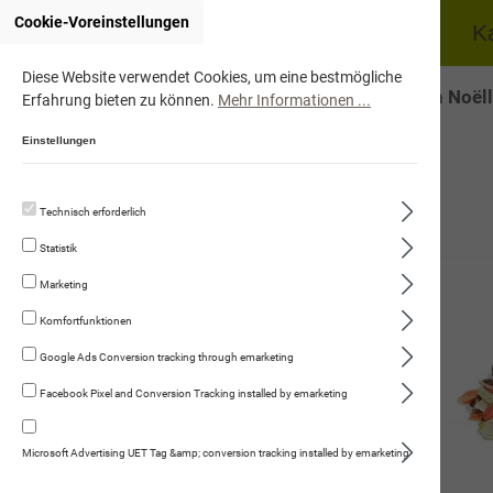
Cookie-Voreinstellungen
Home
Hund
K
Diese Website verwendet Cookies, um eine bestmögliche
Onlineshop von Noëll
Erfahrung bieten zu können.
Mehr Informationen ...
Einstellungen
Technisch erforderlich
Hund
Statistik
Trockennahrung
Marketing
Fleischmenüs
Komfortfunktionen
Kauartikel/Leckerli
Google Ads Conversion tracking through emarketing
Facebook Pixel and Conversion Tracking installed by emarketing
Schweizer Würste
Ergänzungsprodukte
Microsoft Advertising UET Tag &amp; conversion tracking installed by emarketing
Kartoffelflocken