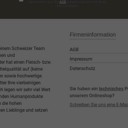
genommen und die
AGB
gelesen und bin mit ihnen
einverstanden.
Firmeninformation
 einem Schweizer Team
AGB
then und
Impressum
er hat einen Fleisch- bzw.
Datenschutz
elqualität auf (keine
ben sowie hochwertige
ter Ihre vierbeinigen
Sie haben ein
technisches
P
legen wir sehr viel Wert
unserem Onlineshop?
agenden Humanprodukte
u die hohen
Schreiben Sie uns eine E-Mai
en Lieblinge und setzen