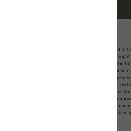
Über uns
Unsere hochwertige Tiernahrung ist in Zusammenarbeit mit
bestehend aus einer Tierärztin, Tierheilpraktikern, Homöopa
Ernährungsfachleuten entwickelt worden. Das leckere Tierfutt
Fischanteil von ca. 70% im Durchschnitt und weist Lebensmitt
Schlachtabfälle). Höchste Qualität aus kontrollierten Betrie
Beilagen sind der Garant, dass Sie mit unserem naVita Tierfut
Lieblinge ausgewogen und abwechslungsreich ernähren. Auch 
darauf, dass es Ihnen persönlich gut geht. Unsere hervorr
beweisen dies. Als Schweizer Unternehmen kennen wir gena
Qualitätsansprüche unserer Kunden sowie unseren vierbeinig
diese in unseren Produkten um.