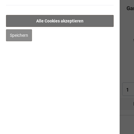
Süsskartoffel-Pulver
Ga
Garten-Mix
Alle Cookies akzeptieren
Gemüse-Kräutermix
Speichern
Karottenpulver
Bio-Kastanienmehl
Bio-Amaranth
Petmare
Lachsöl
Braunalge
Dorschlebertran
Bio-Schwarzkümmelöl
Darm-Sana
BIO Moringapulver