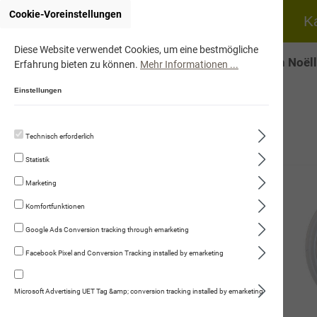
Cookie-Voreinstellungen
Home
Hund
K
Diese Website verwendet Cookies, um eine bestmögliche
Onlineshop von Noëll
Erfahrung bieten zu können.
Mehr Informationen ...
Einstellungen
Technisch erforderlich
Hund
Statistik
Katze
Marketing
Fleischmenüs
Komfortfunktionen
Huhn mit Pastinaken & Zucchini
Google Ads Conversion tracking through emarketing
Facebook Pixel and Conversion Tracking installed by emarketing
Rind mit Katzenminze & Distelöl
Huhn mit Kürbis & Rapsöl
Microsoft Advertising UET Tag &amp; conversion tracking installed by emarketing
Huhn & Kaninchen mit Rübli & Joghurt