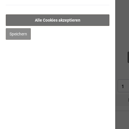
Weissfisch mit Grünlippmuschel &
Süsskartoffeln
Alle Cookies akzeptieren
Ente mit Amaranth
Thunfisch
Speichern
Trockennahrung
Kauartikel/Leckerli
Schweizer Würste
Ergänzungsprodukte
Hygiene/Pflege
Kräuter
Impfen
Mensch