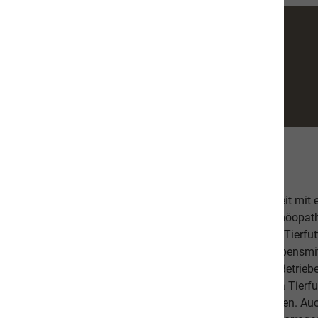
Über uns
Unsere hochwertige Tiernahrung ist in Zusammenarbeit mit
bestehend aus einer Tierärztin, Tierheilpraktikern, Homöopa
Ernährungsfachleuten entwickelt worden. Das leckere Tierfutt
Fischanteil von ca. 70% im Durchschnitt und weist Lebensmitt
Schlachtabfälle). Höchste Qualität aus kontrollierten Betrie
Beilagen sind der Garant, dass Sie mit unserem naVita Tierfut
Lieblinge ausgewogen und abwechslungsreich ernähren. Auch 