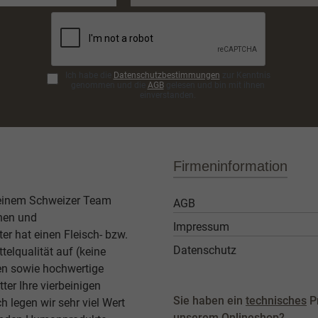
Adresse*
Ich habe die
Datenschutzbestimmungen
zur Kenntnis
genommen und die
AGB
gelesen und bin mit ihnen
einverstanden.
Firmeninformation
 einem Schweizer Team
AGB
then und
Impressum
er hat einen Fleisch- bzw.
Datenschutz
elqualität auf (keine
ben sowie hochwertige
ter Ihre vierbeinigen
Sie haben ein
technisches
P
legen wir sehr viel Wert
unserem Onlineshop?