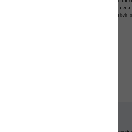
darauf, dass es Ihnen persönlich gut geht. Unsere hervorr
beweisen dies. Als Schweizer Unternehmen kennen wir gena
Qualitätsansprüche unserer Kunden sowie unseren vierbeinig
diese in unseren Produkten um.
Unsere Communities