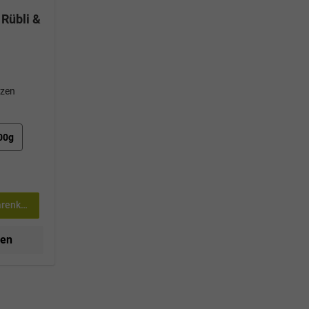
Rübli &
tzen
00g
arenkorb
nen