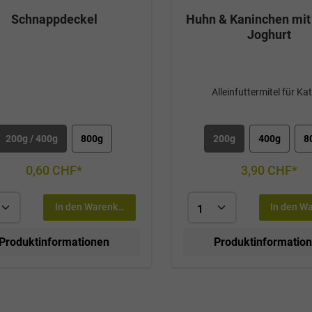
Schnappdeckel
Huhn & Kaninchen mit 
Joghurt
Alleinfuttermitel für Ka
200g / 400g
800g
200g
400g
8
0,60 CHF*
3,90 CHF*
In den Warenkorb
In den W
Produktinformationen
Produktinformatio