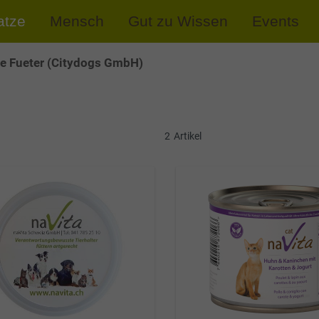
atze
Mensch
Gut zu Wissen
Events
e Fueter (Citydogs GmbH)
2
Artikel