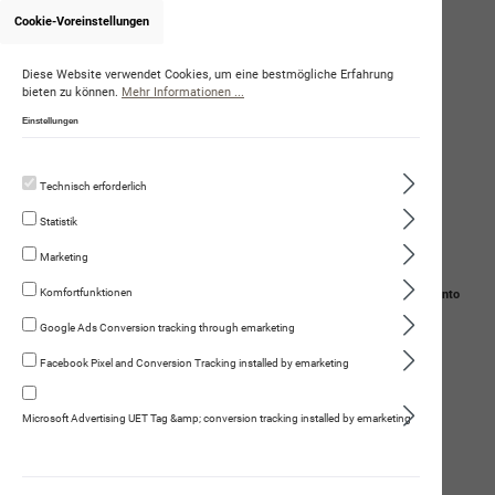
Cookie-Voreinstellungen
Onlineshop von NoëlleFueter
(Citydogs GmbH)
Diese Website verwendet Cookies, um eine bestmögliche Erfahrung
bieten zu können.
Mehr Informationen ...
Einstellungen
Technisch erforderlich
Statistik
Marketing
Komfortfunktionen
Navigation
Suche
Mein Konto
Google Ads Conversion tracking through emarketing
Warenkorb
Facebook Pixel and Conversion Tracking installed by emarketing
Dorschlebertran
Microsoft Advertising UET Tag &amp; conversion tracking installed by emarketing