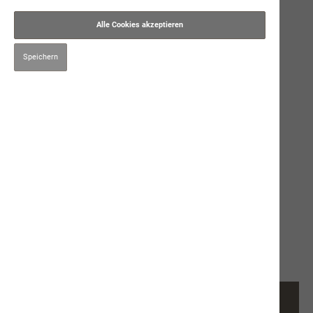
Alle Cookies akzeptieren
Speichern
26,50 CHF*
Preise inkl. MwSt. zzgl. Versandkosten
im Moment nicht lieferbar
250ml
Produktnummer:
9661
Beschreibung
Ergänzungsprodukt für Hunde und